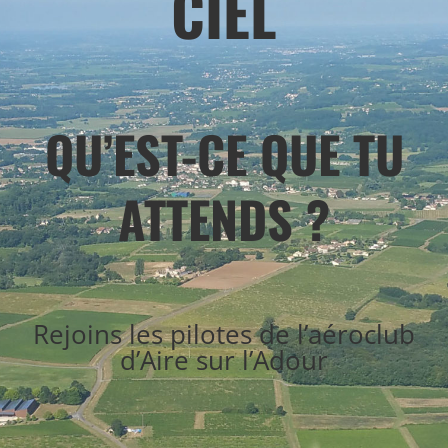
CIEL
QU’EST-CE QUE TU
ATTENDS ?
Rejoins les pilotes de l’aéroclub
d’Aire sur l’Adour