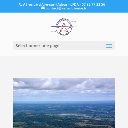
Aéroclub d'Aire-sur-l'Adour - LFDA - 07 82 77 32 56
contact@aeroclub-aire.fr
Sélectionner une page