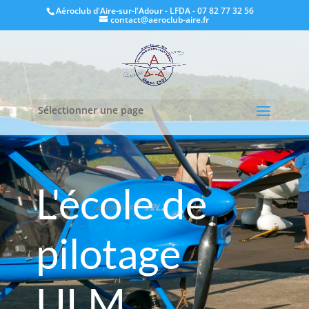
Aéroclub d'Aire-sur-l'Adour - LFDA - 07 82 77 32 56
contact@aeroclub-aire.fr
Sélectionner une page
L'école de
pilotage
ULM