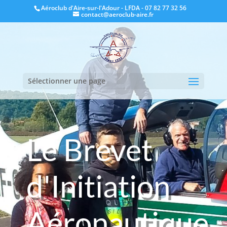
Aéroclub d'Aire-sur-l'Adour - LFDA - 07 82 77 32 56
contact@aeroclub-aire.fr
Sélectionner une page
Le Brevet
d'Initiation
Aéronautique