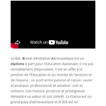
Le BIA,
B
revet d’
I
nitiation
A
éronautique est un
diplôme
à part pour l’Education Nationale. Il n’a pas
véritablement d’équivalent. Il est en effet à la
jonction de l’Education et du monde de l’aviation et
de l’espace ; un pont entre passion et raison, savoir
et pratique, professionnel et amateur, civil et
militaire. Son histoire ancienne et prestigieuse
démontre sa valeur et son intérêt. La France est un
grand pays d’aéronautique et le BIA est un