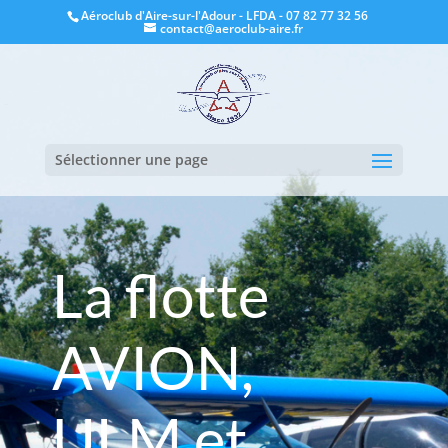
Aéroclub d'Aire-sur-l'Adour - LFDA - 07 82 77 32 56
contact@aeroclub-aire.fr
Sélectionner une page
La flotte
AVION,
ULM et