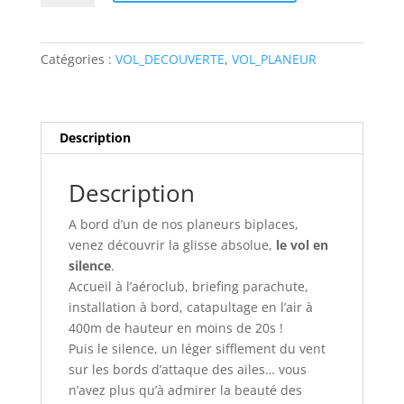
1
passager
-
Catégories :
VOL_DECOUVERTE
,
VOL_PLANEUR
Vol
de
découverte
en
Description
PLANEUR
Description
A bord d’un de nos planeurs biplaces,
venez découvrir la glisse absolue,
le vol en
silence
.
Accueil à l’aéroclub, briefing parachute,
installation à bord, catapultage en l’air à
400m de hauteur en moins de 20s !
Puis le silence, un léger sifflement du vent
sur les bords d’attaque des ailes… vous
n’avez plus qu’à admirer la beauté des