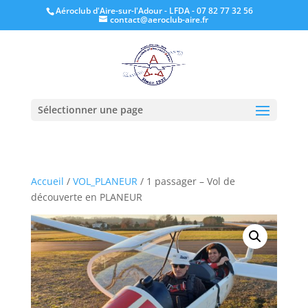
Aéroclub d'Aire-sur-l'Adour - LFDA - 07 82 77 32 56
contact@aeroclub-aire.fr
Sélectionner une page
Accueil
/
VOL_PLANEUR
/ 1 passager – Vol de
découverte en PLANEUR